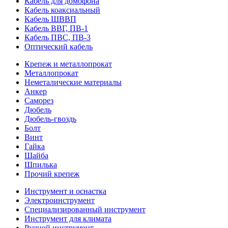
Кабель для домофона
Кабель коаксиальный
Кабель ШВВП
Кабель ВВГ, ПВ-1
Кабель ПВС, ПВ-3
Оптический кабель
Крепеж и металлопрокат
Металлопрокат
Неметалические материалы
Анкер
Саморез
Дюбель
Дюбель-гвоздь
Болт
Винт
Гайка
Шайба
Шпилька
Прочий крепеж
Инструмент и оснастка
Электроинструмент
Специализированный инструмент
Инструмент для климата
Ручной инструмент