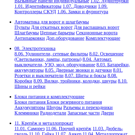
Вызывные панели индивидуальные
1.02. Аудиотрубки
1.01. Идентификаторы
1.07. Доводчики
1.09.
Контроллеры СКУД
1.06. Замки и фурнитура
Автоматика для ворот и шлагбаумы
Пульты
Для откатных ворот
Для распашных ворот
Шлагбаумы
Цепные барьеры
Секционные ворота
Антипарковки
Доп.оборудование
Комплектующие
08. Электротехника
8.06. Удлинители, сетевые фильтры
8.02. Освещение
(Светильники, лампы, патроны)
8.04. Автомат.
выключатели, УЗО, мод. оборудование
8.03. Батарейки,
аккумуляторы
8.05. Дверные звонки и датчики
8.01.
Розетки и выключатели
8.07. Щиты и боксы
8.08.
Коробки
8.09. Вилки, тройники, колодки, шнуры
8.10.
Шины и рейки
Блоки питания и комплектующие
Блоки питания
Блоки резервного питания
Аккумуляторы
Шнуры
Разъемы и переходники
Клеммники
Радиодетали
Запасные части
Двери
11. Крепёж и металлопрокат
11.01. Саморез
11.06. Прочий крепёж
11.03. Дюбель-
гвоздь
11.10. Гайка
11.07. Анкер
11.04. Металлопрокат