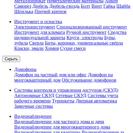
Металлопрокат
Неметалические материалы
Анкер
Саморез
Дюбель
Дюбель-гвоздь
Болт
Винт
Гайка
Шайба
Шпилька
Прочий крепеж
Инструмент и оснастка
Электроинструмент
Специализированный инструмент
Инструмент для климата
Ручной инструмент
Средства
индивидуальной защиты
Круги, электроды
Буры,
зубила
Сверла
Биты, коронки, универсальные свёрла
Краски, эмали
Химия
Сухие смеси
Скрыть
Домофоны
Домофон на частный дом или офис
Домофон на
многоквартирный дом
Обслуживание домофонов
Системы контроля и управления доступом (СКУД)
Автономные СКУД
Сетевые СКУД
Системы учета
рабочего времени
Турникеты
Дверная автоматика
Замочные системы
Видеонаблюдение
Видеонаблюдение для частного дома и дачи
Видеонаблюдение для многоквартирного дома
Видеонаблюдение для квартиры
Видеонаблюдение за