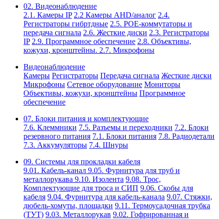
02. Видеонаблюдение
2.1. Камеры IP
2.2 Камеры AHD/аналог
2.4.
Регистраторы гибртдные
2.5. РОЕ-коммутаторы и
передача сигнала
2.6. Жесткие диски
2.3. Регистраторы
IP
2.9. Программное обеспечение
2.8. Объективы,
кожухи, кронштейны.
2.7. Микрофоны
Видеонаблюдение
Камеры
Регистраторы
Передача сигнала
Жесткие диски
Микрофоны
Сетевое оборудование
Мониторы
Объективы, кожухи, кронштейны
Программное
обеспечение
07. Блоки питания и комплектующие
7.6. Клеммники
7.5. Разъемы и переходники
7.2. Блоки
резервного питания
7.1. Блоки питания
7.8. Радиодетали
7.3. Аккумуляторы
7.4. Шнуры
09. Системы для прокладки кабеля
9.01. Кабель-канал
9.05. Фурнитура для труб и
металлорукава
9.10. Изолента
9.08. Трос,
Комплектующие для троса и СИП
9.06. Скобы для
кабеля
9.04. Фурнитура для кабель-канала
9.07. Стяжки,
дюбель-хомуты, площадки
9.11. Термоусадочная трубка
(ТУТ)
9.03. Металлорукав
9.02. Гофрированная и