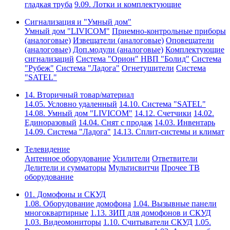
гладкая труба
9.09. Лотки и комплектующие
Сигнализация и "Умный дом"
Умный дом "LIVICOM"
Приемно-контрольные приборы
(аналоговые)
Извещатели (аналоговые)
Оповещатели
(аналоговые)
Доп.модули (аналоговые)
Комплектующие
сигнализаций
Система "Орион" НВП "Болид"
Система
"Рубеж"
Система "Ладога"
Огнетушители
Система
"SATEL"
14. Вторичный товар/материал
14.05. Условно удаленный
14.10. Система "SATEL"
14.08. Умный дом "LIVICOM"
14.12. Счетчики
14.02.
Единоразовый
14.04. Снят с продаж
14.03. Инвентарь
14.09. Система "Ладога"
14.13. Сплит-системы и климат
Телевидение
Антенное оборудование
Усилители
Ответвители
Делители и сумматоры
Мультисвитчи
Прочее ТВ
оборудование
01. Домофоны и СКУД
1.08. Оборудование домофона
1.04. Вызывные панели
многоквартирные
1.13. ЗИП для домофонов и СКУД
1.03. Видеомониторы
1.10. Считыватели СКУД
1.05.