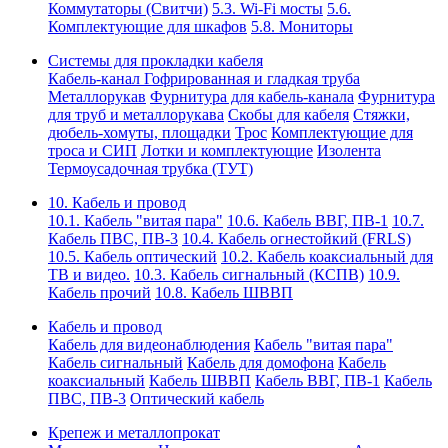
Коммутаторы (Свитчи)
5.3. Wi-Fi мосты
5.6.
Комплектующие для шкафов
5.8. Мониторы
Системы для прокладки кабеля
Кабель-канал
Гофрированная и гладкая труба
Металлорукав
Фурнитура для кабель-канала
Фурнитура
для труб и металлорукава
Скобы для кабеля
Стяжки,
дюбель-хомуты, площадки
Трос
Комплектующие для
троса и СИП
Лотки и комплектующие
Изолента
Термоусадочная трубка (ТУТ)
10. Кабель и провод
10.1. Кабель "витая пара"
10.6. Кабель ВВГ, ПВ-1
10.7.
Кабель ПВС, ПВ-3
10.4. Кабель огнестойкий (FRLS)
10.5. Кабель оптический
10.2. Кабель коаксиальный для
ТВ и видео.
10.3. Кабель сигнальный (КСПВ)
10.9.
Кабель прочий
10.8. Кабель ШВВП
Кабель и провод
Кабель для видеонаблюдения
Кабель "витая пара"
Кабель сигнальный
Кабель для домофона
Кабель
коаксиальный
Кабель ШВВП
Кабель ВВГ, ПВ-1
Кабель
ПВС, ПВ-3
Оптический кабель
Крепеж и металлопрокат