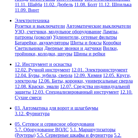
11.11. Шайба
11.02. Дюбель
11.08. Болт
11.12. Шпилька
11.09. Винт
Электротехника
Розетки и выключатели
Автоматические выключатели
УЗО, счетчики, модульное оборудование
Лампы,
патроны (цоколя)
Удлинители, сетевые фильтры
Батарейки, акукмуляторы
Щиты и боксы
Коробки
Светильники
Дверные звонки и датчики
Вилки,
тройники, колодки, шнуры
Шины и рейки
12. Инструмент и оснастка
12.02. Ручной инструмент
12.01. Электроинструмент
12.04. Буры, зубила, сверла
12.09. Химия
12.05. Круги,
электроды
12.06. Биты, коронки, универсальные сверла
12.08. Краски, эмали
12.07. Средства индивидуальной
защиты
12.03. Специализированный инструмент
12.10.
Сухие смеси
03. Автоматика для ворот и шлагбаумы
3.12. Фурнитура
05. Сетевое и сервисное оборудовани
5.7. Оборудование ВОЛС
5.1. Маршрутизаторы
(Роутеры)
5.5. Серверные шкафы и фурнитура
5.2.