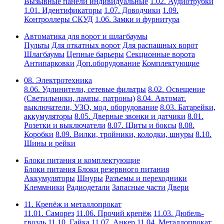
Вызывные панели индивидуальные
1.02. Аудиотрубки
1.01. Идентификаторы
1.07. Доводчики
1.09.
Контроллеры СКУД
1.06. Замки и фурнитура
Автоматика для ворот и шлагбаумы
Пульты
Для откатных ворот
Для распашных ворот
Шлагбаумы
Цепные барьеры
Секционные ворота
Антипарковки
Доп.оборудование
Комплектующие
08. Электротехника
8.06. Удлинители, сетевые фильтры
8.02. Освещение
(Светильники, лампы, патроны)
8.04. Автомат.
выключатели, УЗО, мод. оборудование
8.03. Батарейки,
аккумуляторы
8.05. Дверные звонки и датчики
8.01.
Розетки и выключатели
8.07. Щиты и боксы
8.08.
Коробки
8.09. Вилки, тройники, колодки, шнуры
8.10.
Шины и рейки
Блоки питания и комплектующие
Блоки питания
Блоки резервного питания
Аккумуляторы
Шнуры
Разъемы и переходники
Клеммники
Радиодетали
Запасные части
Двери
11. Крепёж и металлопрокат
11.01. Саморез
11.06. Прочий крепёж
11.03. Дюбель-
гвоздь
11.10. Гайка
11.07. Анкер
11.04. Металлопрокат