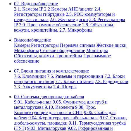
02. Видеонаблюдение
2.1. Камеры IP
2.2 Камеры AHD/аналог
2.4.
Регистраторы гибртдные
2.5. РОЕ-коммутаторы и
передача сигнала
2.6. Жесткие диски
2.3. Регистраторы
IP
2.9. Программное обеспечение
2.8. Объективы,
кожухи, кронштейны.
2.7. Микрофоны
Видеонаблюдение
Камеры
Регистраторы
Передача сигнала
Жесткие диски
Микрофоны
Сетевое оборудование
Мониторы
Объективы, кожухи, кронштейны
Программное
обеспечение
07. Блоки питания и комплектующие
7.6. Клеммники
7.5. Разъемы и переходники
7.2. Блоки
резервного питания
7.1. Блоки питания
7.8. Радиодетали
7.3. Аккумуляторы
7.4. Шнуры
09. Системы для прокладки кабеля
9.01. Кабель-канал
9.05. Фурнитура для труб и
металлорукава
9.10. Изолента
9.08. Трос,
Комплектующие для троса и СИП
9.06. Скобы для
кабеля
9.04. Фурнитура для кабель-канала
9.07. Стяжки,
дюбель-хомуты, площадки
9.11. Термоусадочная трубка
(ТУТ)
9.03. Металлорукав
9.02. Гофрированная и