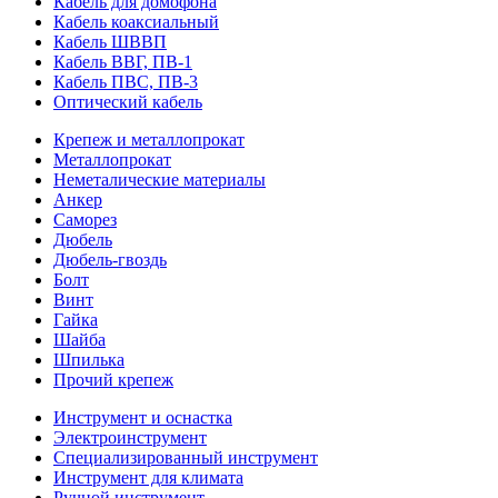
Кабель для домофона
Кабель коаксиальный
Кабель ШВВП
Кабель ВВГ, ПВ-1
Кабель ПВС, ПВ-3
Оптический кабель
Крепеж и металлопрокат
Металлопрокат
Неметалические материалы
Анкер
Саморез
Дюбель
Дюбель-гвоздь
Болт
Винт
Гайка
Шайба
Шпилька
Прочий крепеж
Инструмент и оснастка
Электроинструмент
Специализированный инструмент
Инструмент для климата
Ручной инструмент