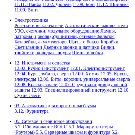
11.11. Шайба
11.02. Дюбель
11.08. Болт
11.12. Шпилька
11.09. Винт
Электротехника
Розетки и выключатели
Автоматические выключатели
УЗО, счетчики, модульное оборудование
Лампы,
патроны (цоколя)
Удлинители, сетевые фильтры
Батарейки, акукмуляторы
Щиты и боксы
Коробки
Светильники
Дверные звонки и датчики
Вилки,
тройники, колодки, шнуры
Шины и рейки
12. Инструмент и оснастка
12.02. Ручной инструмент
12.01. Электроинструмент
12.04. Буры, зубила, сверла
12.09. Химия
12.05. Круги,
электроды
12.06. Биты, коронки, универсальные сверла
12.08. Краски, эмали
12.07. Средства индивидуальной
защиты
12.03. Специализированный инструмент
12.10.
Сухие смеси
03. Автоматика для ворот и шлагбаумы
3.12. Фурнитура
05. Сетевое и сервисное оборудовани
5.7. Оборудование ВОЛС
5.1. Маршрутизаторы
(Роутеры)
5.5. Серверные шкафы и фурнитура
5.2.