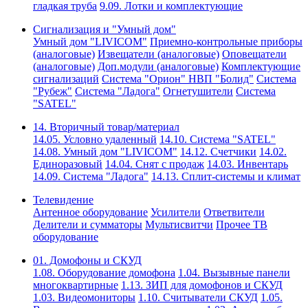
гладкая труба
9.09. Лотки и комплектующие
Сигнализация и "Умный дом"
Умный дом "LIVICOM"
Приемно-контрольные приборы
(аналоговые)
Извещатели (аналоговые)
Оповещатели
(аналоговые)
Доп.модули (аналоговые)
Комплектующие
сигнализаций
Система "Орион" НВП "Болид"
Система
"Рубеж"
Система "Ладога"
Огнетушители
Система
"SATEL"
14. Вторичный товар/материал
14.05. Условно удаленный
14.10. Система "SATEL"
14.08. Умный дом "LIVICOM"
14.12. Счетчики
14.02.
Единоразовый
14.04. Снят с продаж
14.03. Инвентарь
14.09. Система "Ладога"
14.13. Сплит-системы и климат
Телевидение
Антенное оборудование
Усилители
Ответвители
Делители и сумматоры
Мультисвитчи
Прочее ТВ
оборудование
01. Домофоны и СКУД
1.08. Оборудование домофона
1.04. Вызывные панели
многоквартирные
1.13. ЗИП для домофонов и СКУД
1.03. Видеомониторы
1.10. Считыватели СКУД
1.05.