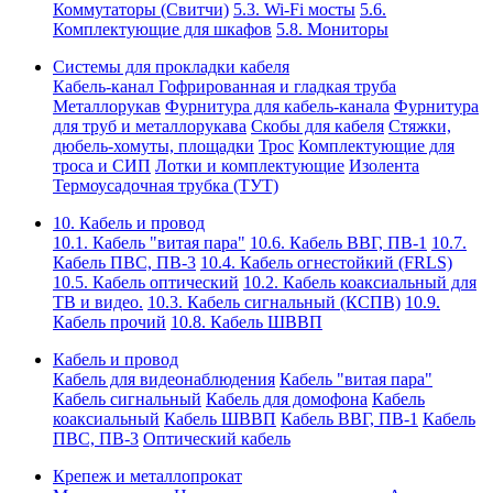
Коммутаторы (Свитчи)
5.3. Wi-Fi мосты
5.6.
Комплектующие для шкафов
5.8. Мониторы
Системы для прокладки кабеля
Кабель-канал
Гофрированная и гладкая труба
Металлорукав
Фурнитура для кабель-канала
Фурнитура
для труб и металлорукава
Скобы для кабеля
Стяжки,
дюбель-хомуты, площадки
Трос
Комплектующие для
троса и СИП
Лотки и комплектующие
Изолента
Термоусадочная трубка (ТУТ)
10. Кабель и провод
10.1. Кабель "витая пара"
10.6. Кабель ВВГ, ПВ-1
10.7.
Кабель ПВС, ПВ-3
10.4. Кабель огнестойкий (FRLS)
10.5. Кабель оптический
10.2. Кабель коаксиальный для
ТВ и видео.
10.3. Кабель сигнальный (КСПВ)
10.9.
Кабель прочий
10.8. Кабель ШВВП
Кабель и провод
Кабель для видеонаблюдения
Кабель "витая пара"
Кабель сигнальный
Кабель для домофона
Кабель
коаксиальный
Кабель ШВВП
Кабель ВВГ, ПВ-1
Кабель
ПВС, ПВ-3
Оптический кабель
Крепеж и металлопрокат