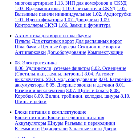
многоквартирные
1.13. ЗИП для домофонов и СКУД
1.03. Видеомониторы
1.10. Считыватели СКУД
1.05.
Вызывные панели индивидуальные
1.02. Аудиотрубки
1.01. Идентификаторы
1.07. Доводчики
1.09.
Контроллеры СКУД
1.06. Замки и фурнитура
Автоматика для ворот и шлагбаумы
Пульты
Для откатных ворот
Для распашных ворот
Шлагбаумы
Цепные барьеры
Секционные ворота
Антипарковки
Доп.оборудование
Комплектующие
08. Электротехника
8.06. Удлинители, сетевые фильтры
8.02. Освещение
(Светильники, лампы, патроны)
8.04. Автомат.
выключатели, УЗО, мод. оборудование
8.03. Батарейки,
аккумуляторы
8.05. Дверные звонки и датчики
8.01.
Розетки и выключатели
8.07. Щиты и боксы
8.08.
Коробки
8.09. Вилки, тройники, колодки, шнуры
8.10.
Шины и рейки
Блоки питания и комплектующие
Блоки питания
Блоки резервного питания
Аккумуляторы
Шнуры
Разъемы и переходники
Клеммники
Радиодетали
Запасные части
Двери