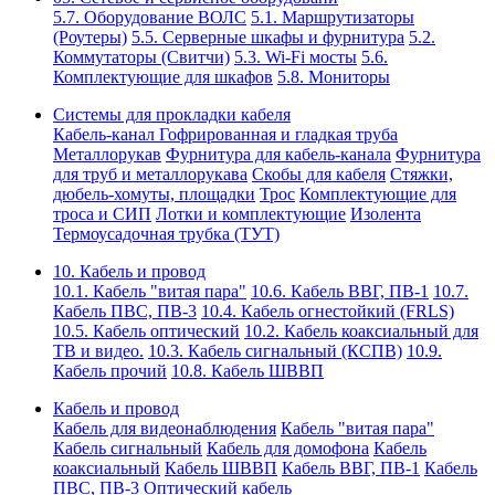
5.7. Оборудование ВОЛС
5.1. Маршрутизаторы
(Роутеры)
5.5. Серверные шкафы и фурнитура
5.2.
Коммутаторы (Свитчи)
5.3. Wi-Fi мосты
5.6.
Комплектующие для шкафов
5.8. Мониторы
Системы для прокладки кабеля
Кабель-канал
Гофрированная и гладкая труба
Металлорукав
Фурнитура для кабель-канала
Фурнитура
для труб и металлорукава
Скобы для кабеля
Стяжки,
дюбель-хомуты, площадки
Трос
Комплектующие для
троса и СИП
Лотки и комплектующие
Изолента
Термоусадочная трубка (ТУТ)
10. Кабель и провод
10.1. Кабель "витая пара"
10.6. Кабель ВВГ, ПВ-1
10.7.
Кабель ПВС, ПВ-3
10.4. Кабель огнестойкий (FRLS)
10.5. Кабель оптический
10.2. Кабель коаксиальный для
ТВ и видео.
10.3. Кабель сигнальный (КСПВ)
10.9.
Кабель прочий
10.8. Кабель ШВВП
Кабель и провод
Кабель для видеонаблюдения
Кабель "витая пара"
Кабель сигнальный
Кабель для домофона
Кабель
коаксиальный
Кабель ШВВП
Кабель ВВГ, ПВ-1
Кабель
ПВС, ПВ-3
Оптический кабель