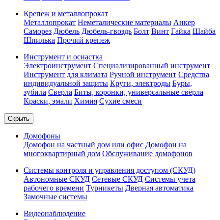
Крепеж и металлопрокат
Металлопрокат
Неметалические материалы
Анкер
Саморез
Дюбель
Дюбель-гвоздь
Болт
Винт
Гайка
Шайба
Шпилька
Прочий крепеж
Инструмент и оснастка
Электроинструмент
Специализированный инструмент
Инструмент для климата
Ручной инструмент
Средства
индивидуальной защиты
Круги, электроды
Буры,
зубила
Сверла
Биты, коронки, универсальные свёрла
Краски, эмали
Химия
Сухие смеси
Скрыть
Домофоны
Домофон на частный дом или офис
Домофон на
многоквартирный дом
Обслуживание домофонов
Системы контроля и управления доступом (СКУД)
Автономные СКУД
Сетевые СКУД
Системы учета
рабочего времени
Турникеты
Дверная автоматика
Замочные системы
Видеонаблюдение