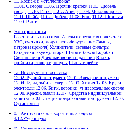
11. Крепёж и металлопрокат
11.01. Саморез
11.06. Прочий крепёж
11.03. Дюбель-
гвоздь
11.10. Гайка
11.07. Анкер
11.04. Металлопрокат
11.11. Шайба
11.02. Дюбель
11.08. Болт
11.12. Шпилька
11.09. Винт
Электротехника
Розетки и выключатели
Автоматические выключатели
УЗО, счетчики, модульное оборудование
Лампы,
патроны (цоколя)
Удлинители, сетевые фильтры
Батарейки, акукмуляторы
Щиты и боксы
Коробки
Светильники
Дверные звонки и датчики
Вилки,
тройники, колодки, шнуры
Шины и рейки
12. Инструмент и оснастка
12.02. Ручной инструмент
12.01. Электроинструмент
12.04. Буры, зубила, сверла
12.09. Химия
12.05. Круги,
электроды
12.06. Биты, коронки, универсальные сверла
12.08. Краски, эмали
12.07. Средства индивидуальной
защиты
12.03. Специализированный инструмент
12.10.
Сухие смеси
03. Автоматика для ворот и шлагбаумы
3.12. Фурнитура
05. Сетевое и сервисное оборудовани