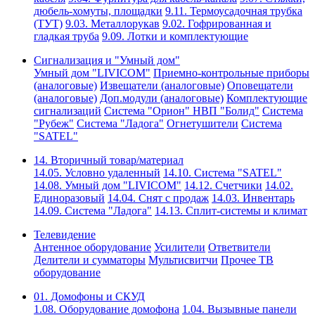
дюбель-хомуты, площадки
9.11. Термоусадочная трубка
(ТУТ)
9.03. Металлорукав
9.02. Гофрированная и
гладкая труба
9.09. Лотки и комплектующие
Сигнализация и "Умный дом"
Умный дом "LIVICOM"
Приемно-контрольные приборы
(аналоговые)
Извещатели (аналоговые)
Оповещатели
(аналоговые)
Доп.модули (аналоговые)
Комплектующие
сигнализаций
Система "Орион" НВП "Болид"
Система
"Рубеж"
Система "Ладога"
Огнетушители
Система
"SATEL"
14. Вторичный товар/материал
14.05. Условно удаленный
14.10. Система "SATEL"
14.08. Умный дом "LIVICOM"
14.12. Счетчики
14.02.
Единоразовый
14.04. Снят с продаж
14.03. Инвентарь
14.09. Система "Ладога"
14.13. Сплит-системы и климат
Телевидение
Антенное оборудование
Усилители
Ответвители
Делители и сумматоры
Мультисвитчи
Прочее ТВ
оборудование
01. Домофоны и СКУД
1.08. Оборудование домофона
1.04. Вызывные панели