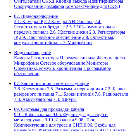
Считыватели СКУД
Кнопки выхода
Идентификаторы
Оборудование домофона
Комплектующие для СКУД
02. Видеонаблюдение
2.1. Камеры IP
2.2 Камеры AHD/аналог
2.4.
Регистраторы гибртдные
2.5. РОЕ-коммутаторы и
передача сигнала
2.6. Жесткие диски
2.3. Регистраторы
IP
2.9. Программное обеспечение
2.8. Объективы,
кожухи, кронштейны.
2.7. Микрофоны
Видеонаблюдение
Камеры
Регистраторы
Передача сигнала
Жесткие диски
Микрофоны
Сетевое оборудование
Мониторы
Объективы, кожухи, кронштейны
Программное
обеспечение
07. Блоки питания и комплектующие
7.6. Клеммники
7.5. Разъемы и переходники
7.2. Блоки
резервного питания
7.1. Блоки питания
7.8. Радиодетали
7.3. Аккумуляторы
7.4. Шнуры
09. Системы для прокладки кабеля
9.01. Кабель-канал
9.05. Фурнитура для труб и
металлорукава
9.10. Изолента
9.08. Трос,
Комплектующие для троса и СИП
9.06. Скобы для
кабеля
9.04. Фурнитура для кабель-канала
9.07. Стяжки,