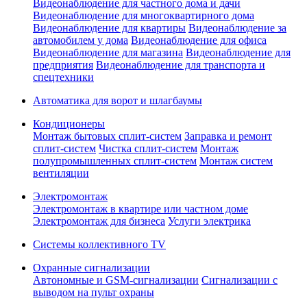
Видеонаблюдение для частного дома и дачи
Видеонаблюдение для многоквартирного дома
Видеонаблюдение для квартиры
Видеонаблюдение за
автомобилем у дома
Видеонаблюдение для офиса
Видеонаблюдение для магазина
Видеонаблюдение для
предприятия
Видеонаблюдение для транспорта и
спецтехники
Автоматика для ворот и шлагбаумы
Кондиционеры
Монтаж бытовых сплит-систем
Заправка и ремонт
сплит-систем
Чистка сплит-систем
Монтаж
полупромышленных сплит-систем
Монтаж систем
вентиляции
Электромонтаж
Электромонтаж в квартире или частном доме
Электромонтаж для бизнеса
Услуги электрика
Системы коллективного TV
Охранные сигнализации
Автономные и GSM-сигнализации
Сигнализации с
выводом на пульт охраны