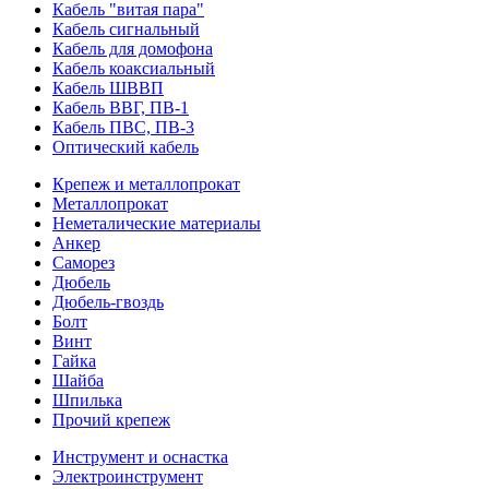
Кабель "витая пара"
Кабель сигнальный
Кабель для домофона
Кабель коаксиальный
Кабель ШВВП
Кабель ВВГ, ПВ-1
Кабель ПВС, ПВ-3
Оптический кабель
Крепеж и металлопрокат
Металлопрокат
Неметалические материалы
Анкер
Саморез
Дюбель
Дюбель-гвоздь
Болт
Винт
Гайка
Шайба
Шпилька
Прочий крепеж
Инструмент и оснастка
Электроинструмент